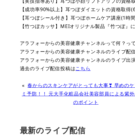
【実技指導あり】耳つぼ小顔リフトアップの資格取
【成功率90%以上】耳つぼダイエットの資格取得(
【耳つぼシール付き】耳つぼホームケア講座(1時
【竹つぼカッサ】MEIオリジナル製品『竹つぼ』
アラフォーからの美容健康チャンネルって何？っ
アラフォーからの美容健康チャンネルのライブ配
アラフォーからの美容健康チャンネルのライブ出
過去のライブ配信投稿は
こちら
«
春からのスキンケアがとっても大事❣ 早めのケ
ミ予防！！ 元大手化粧品会社美容部員による紫
のポイント
最新のライブ配信