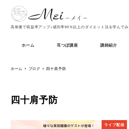
高単価で収益率アップ♪成功率90％以上のダイエット法を学んで
ホーム
耳つぼ講座
講師紹介
ホーム
ブログ
四十肩予防
四十肩予防
ライブ配信