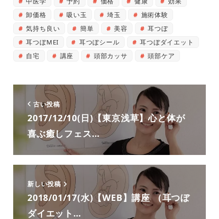
中医学
予約
価格
健康
効果
卸価格
吸い玉
埼玉
施術体験
気持ち良い
簡単
美容
耳つぼ
耳つぼMEI
耳つぼシール
耳つぼダイエット
自宅
講座
頭部カッサ
頭部ケア
古い投稿
2017/12/10(日)【東京浅草】心と体が
喜ぶ癒しフェス…
新しい投稿
2018/01/17(水)【WEB】講座 （耳つぼ
ダイエット…