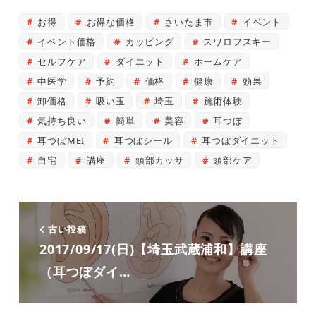
お得
お得な価格
さいたま市
イベント
イベント価格
カッピング
スワロフスキー
セルフケア
ダイエット
ホームケア
中医学
予約
価格
健康
効果
卸価格
吸い玉
埼玉
施術体験
気持ち良い
簡単
美容
耳つぼ
耳つぼMEI
耳つぼシール
耳つぼダイエット
自宅
講座
頭部カッサ
頭部ケア
古い投稿
2017/09/17(日)【埼玉武蔵浦和】講座
（耳つぼダイ…