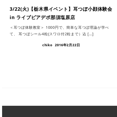
3/22(火)【栃木県イベント】耳つぼ小顔体験会
in ライブピアデポ那須塩原店
＜耳つぼ体験教室＞ 1000円で、簡単な耳つぼ理論が学べ
て、 耳つぼシール4粒(スワロ付2粒まで）込 […]
chiko
2016年2月22日
投
稿
の
ペ
ー